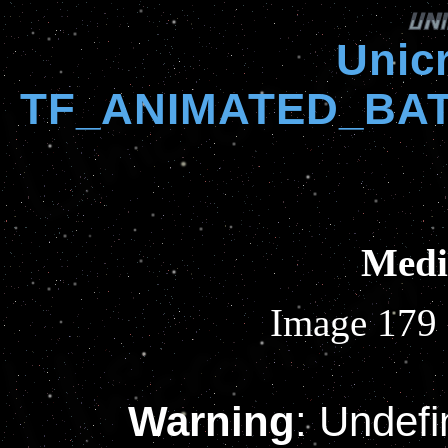
Unic
TF_ANIMATED_BAT
Med
Image 179 
Warning
: Undefi