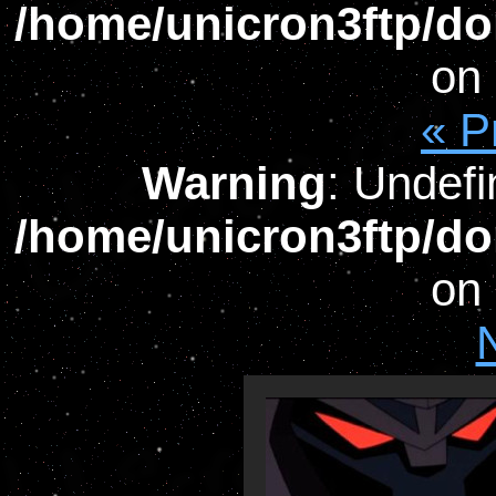
/home/unicron3ftp/do
on 
« P
Warning
: Undefi
/home/unicron3ftp/do
on 