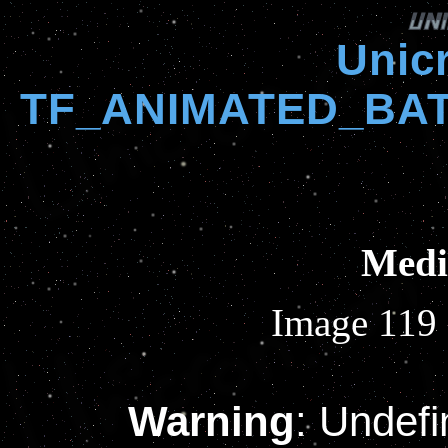
Unic
TF_ANIMATED_BAT
Med
Image 119 
Warning
: Undefi