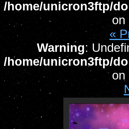
/home/unicron3ftp/do
on 
« P
Warning
: Undefi
/home/unicron3ftp/do
on 