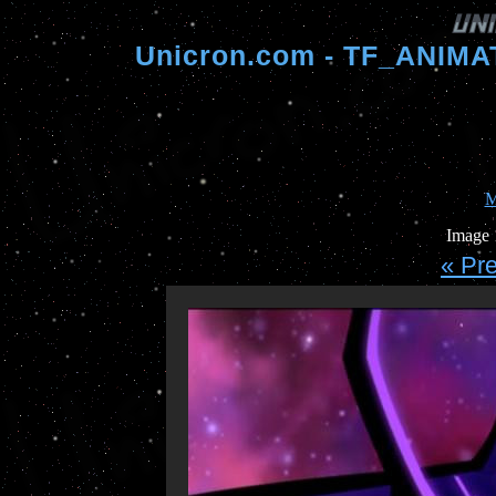
Unicron.com - TF_ANIM
M
Image 1
« Pr