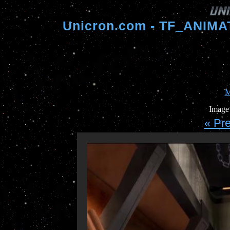
Unicron.com - TF_ANIM
M
Image 
« Pr